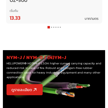
OZ-500
เริ่มต้น
13.33
บาท/เมตร
1
2
3
4
5
6
NYM-J / NYM-O / (N)YM-J
HELUPOWER® H07RN-F LS0H: higher current carrying capacity and
reduced risk in case of fire. Robust and halogen-free rubber
connection cable for heavy industrial equipment and many other
applications
ดูรายละเอียด