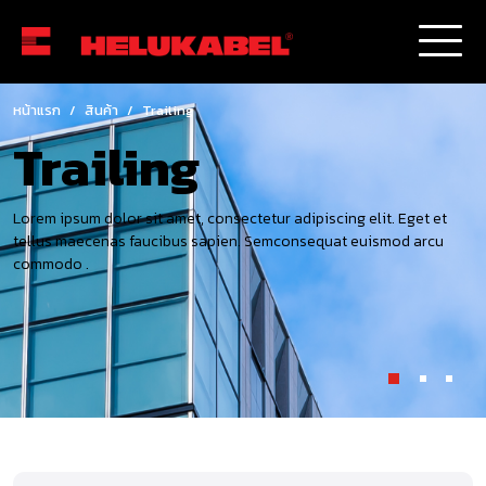
หน้าแรก
/
สินค้า
/
Trailing
Trailing
Lorem ipsum dolor sit amet, consectetur adipiscing elit. Eget et
tellus maecenas faucibus sapien. Semconsequat euismod arcu
commodo .
1
2
3