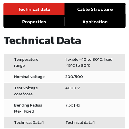
Technical data
Cable Structure
Properties
Application
Technical Data
Temperature
flexible
-40
to
80
°C, fixed
range
-15
°C to
80
°C
Nominal voltage
300/500
Test voltage
4000
V
core/core
Bending Radius
7.5x
|
4x
Flex | Fixed
Technical Data 1
Technical data 1